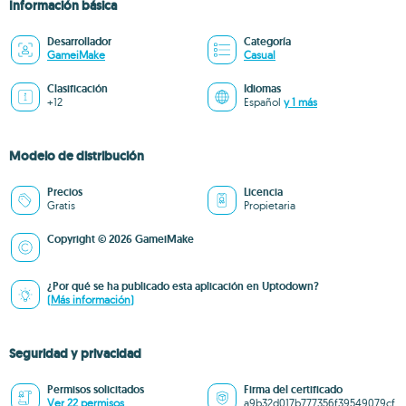
Información básica
Desarrollador
Categoría
GameiMake
Casual
Clasificación
Idiomas
+12
Español
y 1 más
Modelo de distribución
Precios
Licencia
Gratis
Propietaria
Copyright © 2026 GameiMake
¿Por qué se ha publicado esta aplicación en Uptodown?
(Más información)
Seguridad y privacidad
Permisos solicitados
Firma del certificado
Ver 22 permisos
a9b32d017b777356f39549079cf