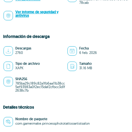
78cab
Ver informe de seguridad y
antivirus
Información de descarga
Descargas
Fecha
2760
6 feb. 2026
Tipo de archivo
Tamaño
XAPK
31.16 MB
SHA256
785ba29c189c82a1fb6aa11b38cc
5ef93983a0f2ec15daf2cfbcc3d1f
2638c7b
Detalles técnicos
Nombre de paquete
com.gameimake.princessphototattooartistsalon