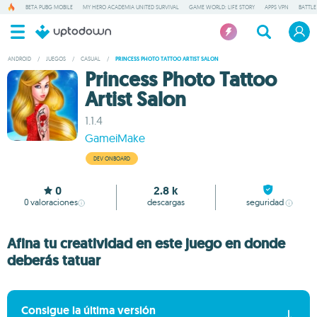
BETA PUBG MOBILE
MY HERO ACADEMIA UNITED SURVIVAL
GAME WORLD: LIFE STORY
APPS VPN
BATTLE
ANDROID
/
JUEGOS
/
CASUAL
/
PRINCESS PHOTO TATTOO ARTIST SALON
Princess Photo Tattoo
Artist Salon
1.1.4
GameiMake
DEV ONBOARD
0
2.8 k
0
valoraciones
descargas
seguridad
Afina tu creatividad en este juego en donde
deberás tatuar
Consigue la última versión