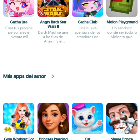
Gacha Life
Angry Birds Star
Gacha Club
Melon Playground
Wars II
Crea tus propios
Una nueva
Un sandbox
personajes e
Darth Maul se une
aventura de los
donde ser todo lo
inventa mil
a las filas de
creadores de
violento que
aventuras
Anakin y el
Gacha Life
quieras
general Grievous
Más apps del autor
Gym Workout For
Princess Piercing
Cat
Shave Prince